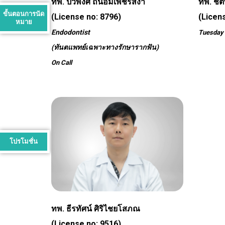
ทพ. ปวีพงศ์ ถนอมเพ็ชรสง่า
ทพ. ชิ
ขั้นตอนการนัด
(License no: 8796)
(Licen
หมาย
Endodontist
Tuesday 
(ทันตแพทย์เฉพาะทางรักษารากฟัน)
On Call
โปรโมชั่น
ทพ. ธีรทัศน์ ศิริไชยโสภณ
(License no: 9516)