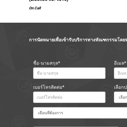
On Call
การนัดหมายเพื่อเข้ารับบริการทางทัณฑกรรมโดยท
ชื่อ-นามสกุล*
อีเมล*
เบอร์โทรติดต่อ*
เลือก