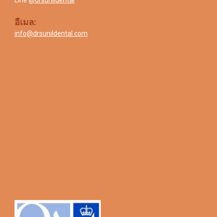
Line
@drsunildental
อีเมล:
info@drsunildental.com